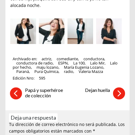
alocada noche.
Archivado en:
actriz
,
comediante
,
conductora
,
conductora de radio
,
ESPN
,
La 100
,
Lalo Mir
,
Lalo
por hecho
,
maju lozano
,
María Eugenia Lozano
,
Paraná
,
Pura Química
,
radio
,
Valeria Mazza
Edición Nro:
595
Papá y superhéroe
Dejan huella
de colección
Deja una respuesta
Tu dirección de correo electrónico no será publicada.
Los
campos obligatorios están marcados con
*