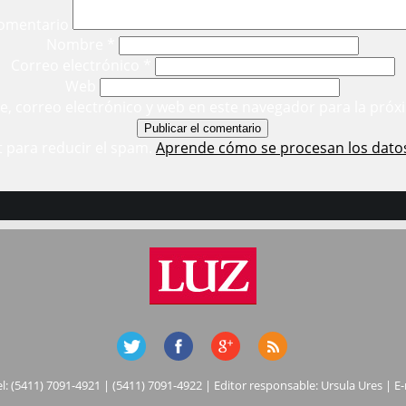
omentario
Nombre
*
Correo electrónico
*
Web
, correo electrónico y web en este navegador para la próx
t para reducir el spam.
Aprende cómo se procesan los dato
el: (5411) 7091-4921 | (5411) 7091-4922 | Editor responsable: Ursula Ures | E-