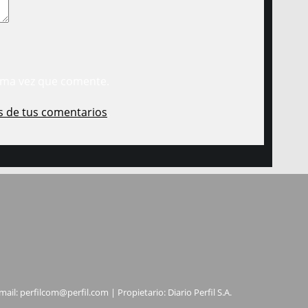
ima vez que comente.
s de tus comentarios
.
mail:
perfilcom@perfil.com
| Propietario: Diario Perfil S.A.