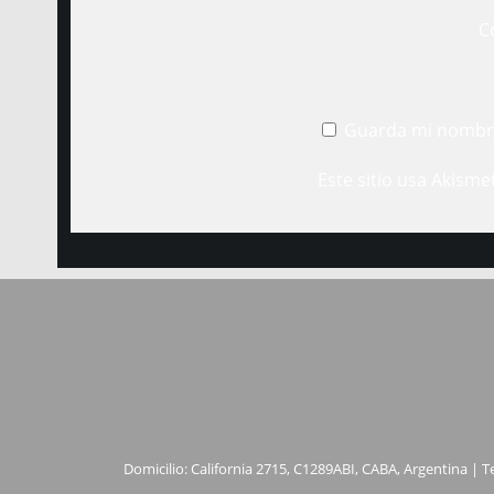
C
Guarda mi nombre
Este sitio usa Akisme
Domicilio: California 2715, C1289ABI, CABA, Argentina | T