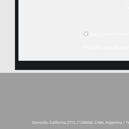
C
Guarda mi nombre
Este sitio usa Akisme
Domicilio: California 2715, C1289ABI, CABA, Argentina | T