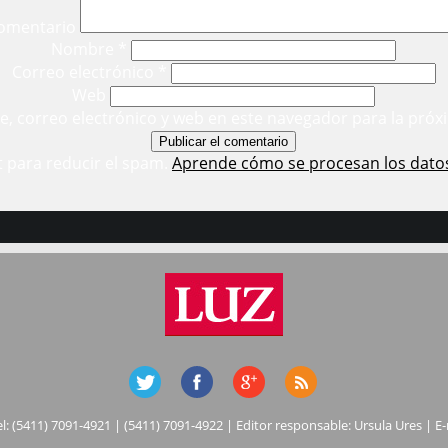
omentario
Nombre
*
Correo electrónico
*
Web
, correo electrónico y web en este navegador para la próx
t para reducir el spam.
Aprende cómo se procesan los dato
el: (5411) 7091-4921 | (5411) 7091-4922 | Editor responsable: Ursula Ures | E-