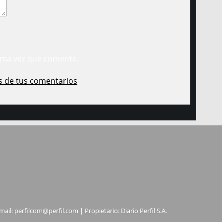
ima vez que comente.
s de tus comentarios
.
mail:
perfilcom@perfil.com
| Propietario: Diario Perfil S.A.