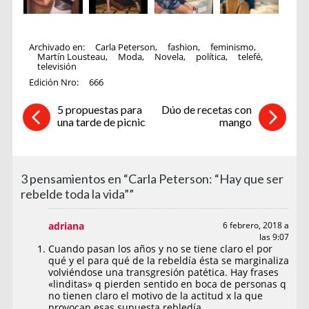
Archivado en:
Carla Peterson
,
fashion
,
feminismo
,
Martín Lousteau
,
Moda
,
Novela
,
política
,
telefé
,
televisión
Edición Nro:
666
5 propuestas para
Dúo de recetas con
una tarde de picnic
mango
3 pensamientos en “Carla Peterson: “Hay que ser
rebelde toda la vida””
adriana
6 febrero, 2018 a
las 9:07
Cuando pasan los años y no se tiene claro el por
qué y el para qué de la rebeldía ésta se marginaliza
volviéndose una transgresión patética. Hay frases
«linditas» q pierden sentido en boca de personas q
no tienen claro el motivo de la actitud x la que
provocan esas supuesta rebledía.