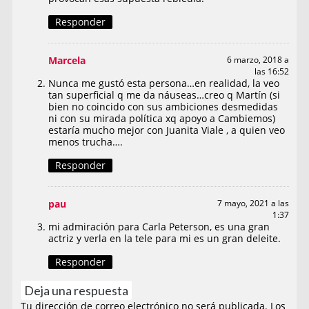
Responder
Marcela
6 marzo, 2018 a
las 16:52
Nunca me gustó esta persona…en realidad, la veo
tan superficial q me da náuseas…creo q Martín (si
bien no coincido con sus ambiciones desmedidas
ni con su mirada política xq apoyo a Cambiemos)
estaría mucho mejor con Juanita Viale , a quien veo
menos trucha….
Responder
pau
7 mayo, 2021 a las
1:37
mi admiración para Carla Peterson, es una gran
actriz y verla en la tele para mi es un gran deleite.
Responder
Deja una respuesta
Tu dirección de correo electrónico no será publicada.
Los