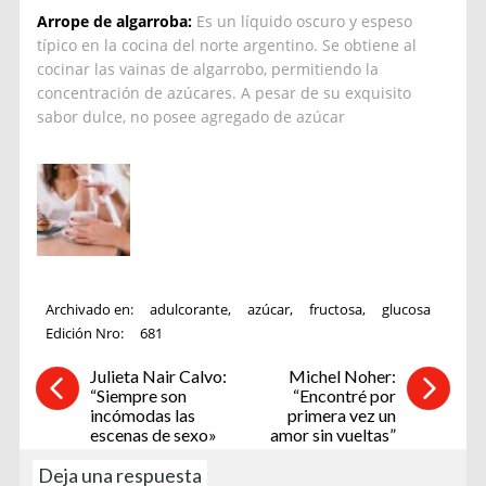
Arrope de algarroba:
Es un líquido oscuro y espeso
típico en la cocina del norte argentino. Se obtiene al
cocinar las vainas de algarrobo, permitiendo la
concentración de azúcares. A pesar de su exquisito
sabor dulce, no posee agregado de azúcar
Archivado en:
adulcorante
,
azúcar
,
fructosa
,
glucosa
Edición Nro:
681
Julieta Nair Calvo:
Michel Noher:
“Siempre son
“Encontré por
incómodas las
primera vez un
escenas de sexo»
amor sin vueltas”
Deja una respuesta