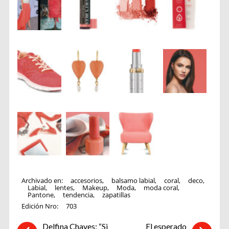
Archivado en:
accesorios
,
balsamo labial
,
coral
,
deco
,
Labial
,
lentes
,
Makeup
,
Moda
,
moda coral
,
Pantone
,
tendencia
,
zapatillas
Edición Nro:
703
Delfina Chaves: “Si
El esperado