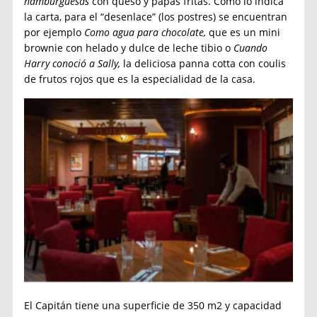
hamburguesas
con queso y papas fritas. Como lo indica
la carta, para el “desenlace” (los postres) se encuentran
por ejemplo
Como agua para chocolate,
que es un mini
brownie con helado y dulce de leche tibio o
Cuando
Harry conoció a Sally,
la deliciosa panna cotta con coulis
de frutos rojos que es la especialidad de la casa.
El Capitán tiene una superficie de 350 m2 y capacidad