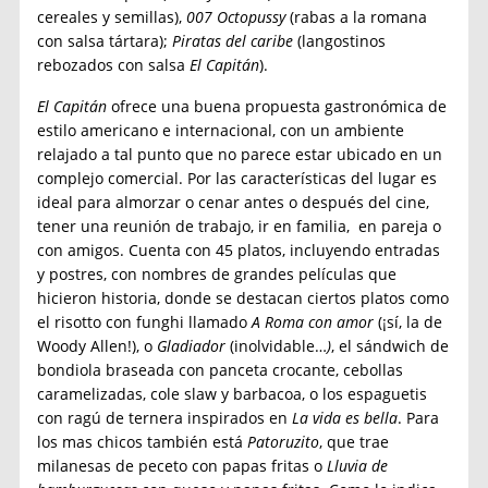
cereales y semillas),
007 Octopussy
(rabas a la romana
con salsa tártara);
Piratas del caribe
(langostinos
rebozados con salsa
El Capitán
).
El Capitán
ofrece una buena propuesta gastronómica de
estilo americano e internacional, con un ambiente
relajado a tal punto que no parece estar ubicado en un
complejo comercial. Por las características del lugar es
ideal para almorzar o cenar antes o después del cine,
tener una reunión de trabajo, ir en familia, en pareja o
con amigos. Cuenta con 45 platos, incluyendo entradas
y postres, con nombres de grandes películas que
hicieron historia, donde se destacan ciertos platos como
el risotto con funghi llamado
A Roma con amor
(¡sí, la de
Woody Allen!), o
Gladiador
(inolvidable…
)
, el sándwich de
bondiola braseada con panceta crocante, cebollas
caramelizadas, cole slaw y barbacoa, o los espaguetis
con ragú de ternera inspirados en
La vida es bella
. Para
los mas chicos también está
Patoruzito
, que trae
milanesas de peceto con papas fritas o
Lluvia de